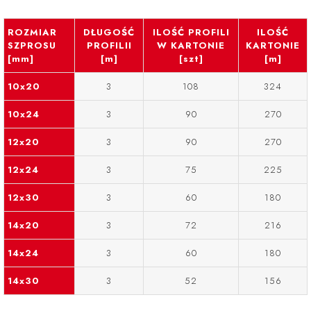
ROZMIAR
DŁUGOŚĆ
ILOŚĆ PROFILI
ILOŚĆ
SZPROSU
PROFILII
W KARTONIE
KARTONIE
[mm]
[m]
[szt]
[m]
10x20
3
108
324
10x24
3
90
270
12x20
3
90
270
12x24
3
75
225
12x30
3
60
180
14x20
3
72
216
14x24
3
60
180
14x30
3
52
156