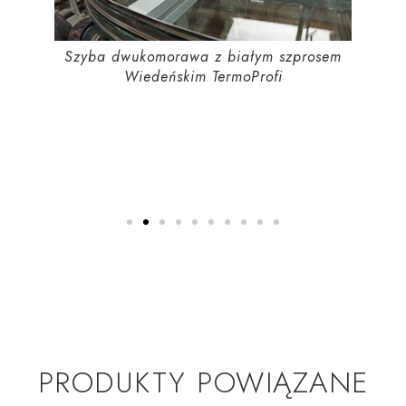
Szyba dwukomorawa z białym szprosem
im
S
Wiedeńskim TermoProfi
PRODUKTY POWIĄZANE