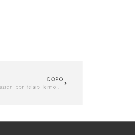
DOPO
Asilo di Ostroleka - una delle realizzazioni con telaio TermoProfi.