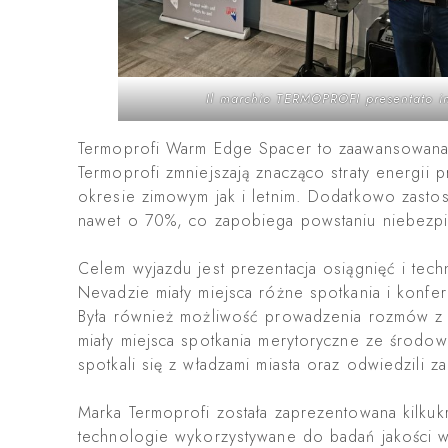
Il marchio TERMOPROFI presentato i
Termoprofi Warm Edge Spacer to zaawansowana 
Termoprofi zmniejszają znacząco straty energii
okresie zimowym jak i letnim. Dodatkowo zastos
nawet o 70%, co zapobiega powstaniu niebezpi
Celem wyjazdu jest prezentacja osiągnięć i tec
Nevadzie miały miejsca różne spotkania i konfe
Była również możliwość prowadzenia rozmów z k
miały miejsca spotkania merytoryczne ze środow
spotkali się z władzami miasta oraz odwiedzili za
Marka Termoprofi została zaprezentowana kilk
technologie wykorzystywane do badań jakości w