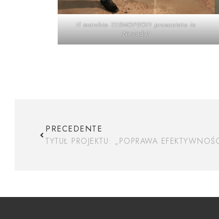
Il marchio TERMOPROFI presentato in
Nevada!
PRECEDENTE