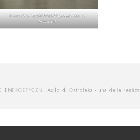
Il marchio TERMOPROFI presentato in
Nevada!
TYTUŁ PROJEKTU: „POPRAWA EFEKTYWNOŚCI ENERGETYCZNEJ BUDYNKU UL. STREFOWA 30”