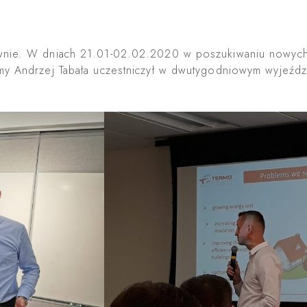
ywnie. W dniach 21.01-02.02.2020 w poszukiwaniu nowych 
rmy Andrzej Tabała uczestniczył w dwutygodniowym wyjeźd