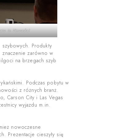
ato in Nevada!
h szybowych. Produkty
ie znaczenie zarówno w
ilgoci na brzegach szyb
erykańskimi. Podczas pobytu w
nowości z różnych branż.
o, Carson City i Las Vegas
estnicy wyjazdu m.in.
ównież nowoczesne
. Prezentacje cieszyły się