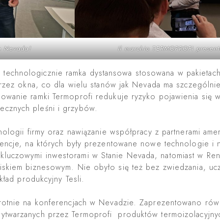
n Nevada!
Il marchio TERMOPROFI present
technologicznie ramka dystansowa stosowana w pakietac
 przez okna, co dla wielu stanów jak Nevada ma szczególn
owanie ramki Termoprofi redukuje ryzyko pojawienia się w
ecznych pleśni i grzybów.
hnologii firmy oraz nawiązanie współpracy z partnerami am
rencje, na których były prezentowane nowe technologie i 
luczowymi inwestorami w Stanie Nevada, natomiast w Ren
iskiem biznesowym. Nie obyło się też bez zwiedzania, ucz
kład produkcyjny Tesli.
ukrotnie na konferencjach w Nevadzie. Zaprezentowano r
ytwarzanych przez Termoprofi produktów termoizolacyjnych